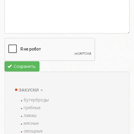
Сохранить
ЗАКУСКИ
TAXONOMY
MENU
бутерброды
грибные
лаваш
мясные
овощные