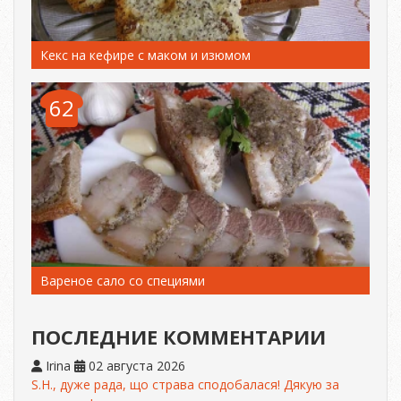
Кекс на кефире с маком и изюмом
62
Вареное сало со специями
ПОСЛЕДНИЕ КОММЕНТАРИИ
Irina
02 августа 2026
S.H., дуже рада, що страва сподобалася! Дякую за