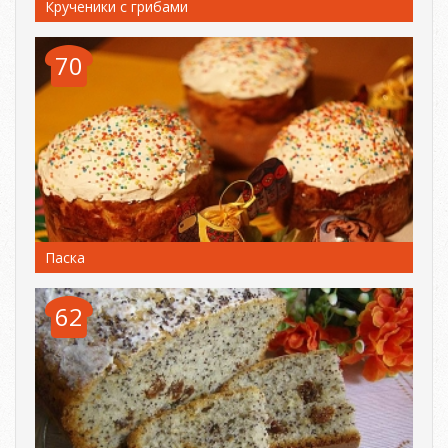
Крученики с грибами
70
Паска
62