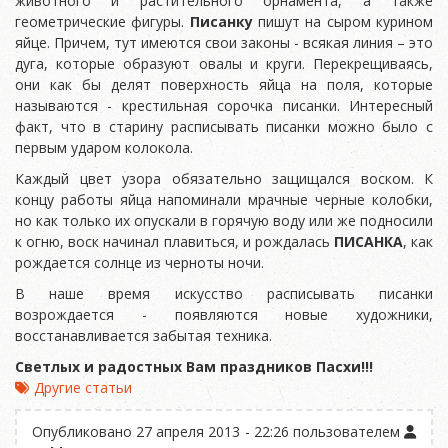
животного и растительного орнамента, а также
геометрические фигуры.
Писанку
пишут на сыром курином
яйце. Причем, тут имеются свои законы - всякая линия – это
дуга, которые образуют овалы и круги. Перекрещиваясь,
они как бы делят поверхность яйца на поля, которые
называются - крестильная сорочка писанки. Интересный
факт, что в старину расписывать писанки можно было с
первым ударом колокола.
Каждый цвет узора обязательно защищался воском. К
концу работы яйца напоминали мрачные черные колобки,
но как только их опускали в горячую воду или же подносили
к огню, воск начинал плавиться, и рождалась
ПИСАНКА
, как
рождается солнце из черноты ночи.
В наше время искусство расписывать писанки
возрождается - появляются новые художники,
восстанавливается забытая техника.
Светлых и радостных Вам праздников Пасхи!!!
Другие статьи
Опубликовано 27 апреля 2013 - 22:26 пользователем