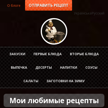
Перейти
ОТПРАВИТЬ РЕЦЕПТ
О блоге
Top
к
основному
Українська
Русский
menu
содержанию
Horizontal
ЗАКУСКИ
ПЕРВЫЕ БЛЮДА
ВТОРЫЕ БЛЮДА
Menu
ВЫПЕЧКА
ДЕСЕРТЫ
НАПИТКИ
СОУСЫ
rus
САЛАТЫ
ЗАГОТОВКИ НА ЗИМУ
Мои любимые рецепты