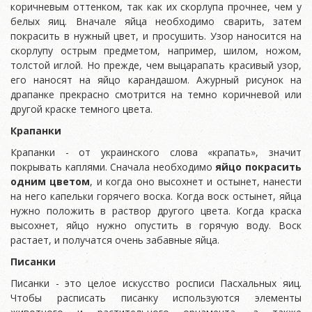
коричневым оттенком, так как их скорлупа прочнее, чем у
белых яиц. Вначале яйца необходимо сварить, затем
покрасить в нужный цвет, и просушить. Узор наносится на
скорлупу острым предметом, например, шилом, ножом,
толстой иглой. Но прежде, чем выцарапать красивый узор,
его наносят на яйцо карандашом. Ажурный рисунок на
драпанке прекрасно смотрится на темно коричневой или
другой краске темного цвета.
Крапанки
Крапанки - от украинского слова «крапать», значит
покрывать каплями. Сначала необходимо
яйцо покрасить
одним цветом
, и когда оно высохнет и остынет, нанести
на него капельки горячего воска. Когда воск остынет, яйца
нужно положить в раствор другого цвета. Когда краска
высохнет, яйцо нужно опустить в горячую воду. Воск
растает, и получатся очень забавные яйца.
Писанки
Писанки - это целое искусство росписи Пасхальных яиц.
Чтобы расписать писанку используются элементы