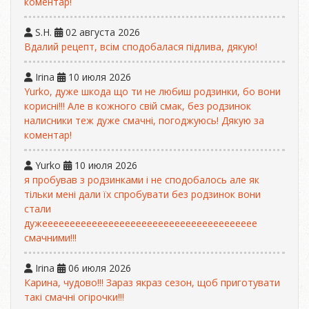
коментар!
S.H.
02 августа 2026
Вдалий рецепт, всім сподобалася підлива, дякую!
Irina
10 июля 2026
Yurko, дуже шкода що ти не любиш родзинки, бо вони
корисні!!! Але в кожного свій смак, без родзинок
налисники теж дуже смачні, погоджуюсь! Дякую за
коментар!
Yurko
10 июля 2026
я пробував з родзинками і не сподобалось але як
тільки мені дали їх спробувати без родзинок вони
стали
дужеееееееееееееееееееееееееееееееееееееее
смачними!!!
Irina
06 июля 2026
Карина, чудово!!! Зараз якраз сезон, щоб приготувати
такі смачні огірочки!!!