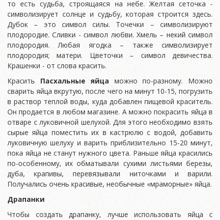
то есть судьба, строящаяся на небе. Желтая сеточка -
символизирует солнце и судьбу, которая строится здесь.
Дубок – это символ силы. Точечки – символизируют
плодородие. Сливки - символ любви. Хмель – некий символ
плодородия. Любая ягодка – также символизирует
плодородия; матери. Цветочки – символ девичества.
Крашенки - от слова красить.
Красить
Пасхальные яйца
можно по-разному. Можно
сварить яйца вкрутую, после чего на минут 10-15, погрузить
в раствор теплой воды, куда добавлен пищевой краситель.
Он продается в любом магазине. А можно покрасить яйца в
отваре с луковичной шелухой. Для этого необходимо взять
сырые яйца поместить их в кастрюлю с водой, добавить
луковичную шелуху и варить приблизительно 15-20 минут,
пока яйца не станут нужного цвета. Раньше яйца красились
по-особенному, их обматывали сухими листьями березы,
дуба, крапивы, перевязывали ниточками и варили.
Получались очень красивые, необычные «мраморные» яйца.
Драпанки
Чтобы создать драпанку, лучше использовать яйца с