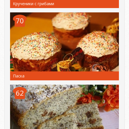
Крученики с грибами
70
Паска
62