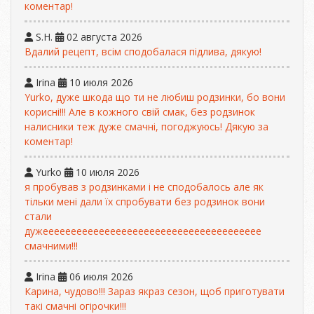
коментар!
S.H.
02 августа 2026
Вдалий рецепт, всім сподобалася підлива, дякую!
Irina
10 июля 2026
Yurko, дуже шкода що ти не любиш родзинки, бо вони
корисні!!! Але в кожного свій смак, без родзинок
налисники теж дуже смачні, погоджуюсь! Дякую за
коментар!
Yurko
10 июля 2026
я пробував з родзинками і не сподобалось але як
тільки мені дали їх спробувати без родзинок вони
стали
дужеееееееееееееееееееееееееееееееееееееее
смачними!!!
Irina
06 июля 2026
Карина, чудово!!! Зараз якраз сезон, щоб приготувати
такі смачні огірочки!!!