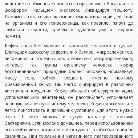
действие на обменные процессы в организме, обогащая его
фосфором, кальцием, железом, ликвидируя тошноту.
Помимо этого, кефир оказывает омолаживающий действие
на организм и его приверженцы, как правило, живут до
глубокой старости, причем в здравом уме и твердой
памяти.
Кефир способен укреплять организм человека в целом.
Благодаря высокому содержанию белков, микроэлементов,
витаминов и полезных молочнокислых микроорганизмов,
которые так нужны организму человека, кефир
восстанавливает природный баланс человека, нормализуя
массу тела, обмен веществ. Именно поэтому
обезжиренный кефир так часто фигурирует в различных
диетах для похудения. Кефир обладает общеукрепляющим,
успокаивающим действием, он расслабляет, успокаивает
нервную, мышечную систему человека. Кефир максимально
легко приготовить в домашних условиях. Для этого нужно
взять 1 литр молока и сухую закваску с живыми
бактериями. Если молоко домашнее, перед использованием
его необходимо вскипятить и остудить, чтобы бактерии не
сварились. При применении магазинного пастеризованного