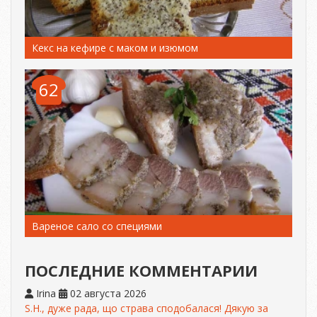
Кекс на кефире с маком и изюмом
62
Вареное сало со специями
ПОСЛЕДНИЕ КОММЕНТАРИИ
Irina
02 августа 2026
S.H., дуже рада, що страва сподобалася! Дякую за