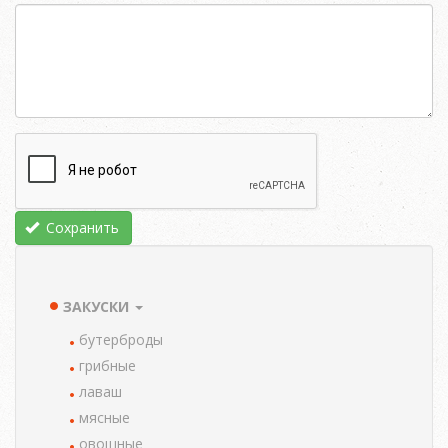
Сохранить
ЗАКУСКИ
TAXONOMY
MENU
бутерброды
грибные
лаваш
мясные
овощные