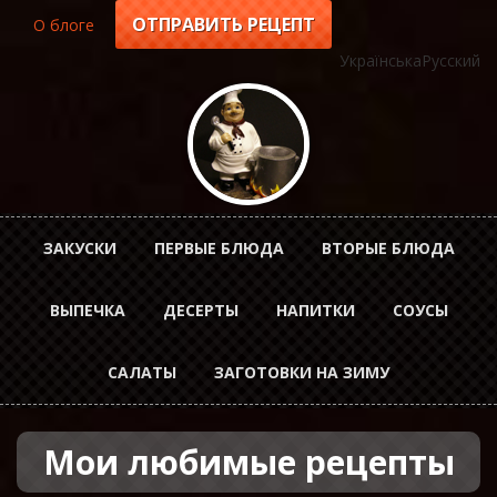
Перейти
ОТПРАВИТЬ РЕЦЕПТ
О блоге
Top
к
основному
Українська
Русский
menu
содержанию
Horizontal
ЗАКУСКИ
ПЕРВЫЕ БЛЮДА
ВТОРЫЕ БЛЮДА
Menu
ВЫПЕЧКА
ДЕСЕРТЫ
НАПИТКИ
СОУСЫ
rus
САЛАТЫ
ЗАГОТОВКИ НА ЗИМУ
Мои любимые рецепты