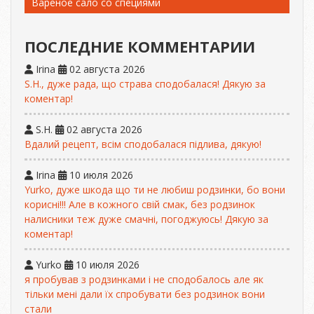
Вареное сало со специями
ПОСЛЕДНИЕ КОММЕНТАРИИ
Irina
02 августа 2026
S.H., дуже рада, що страва сподобалася! Дякую за
коментар!
S.H.
02 августа 2026
Вдалий рецепт, всім сподобалася підлива, дякую!
Irina
10 июля 2026
Yurko, дуже шкода що ти не любиш родзинки, бо вони
корисні!!! Але в кожного свій смак, без родзинок
налисники теж дуже смачні, погоджуюсь! Дякую за
коментар!
Yurko
10 июля 2026
я пробував з родзинками і не сподобалось але як
тільки мені дали їх спробувати без родзинок вони
стали