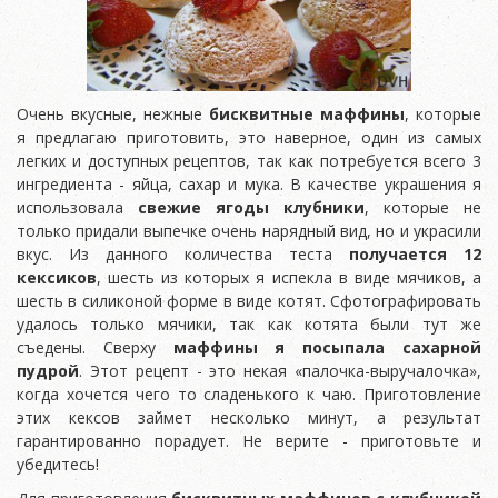
Очень вкусные, нежные
бисквитные маффины
, которые
я предлагаю приготовить, это наверное, один из самых
легких и доступных рецептов, так как потребуется всего 3
ингредиента - яйца, сахар и мука. В качестве украшения я
использовала
свежие ягоды клубники
, которые не
только придали выпечке очень нарядный вид, но и украсили
вкус. Из данного количества теста
получается 12
кексиков
, шесть из которых я испекла в виде мячиков, а
шесть в силиконой форме в виде котят. Сфотографировать
удалось только мячики, так как котята были тут же
съедены. Сверху
маффины я посыпала сахарной
пудрой
. Этот рецепт - это некая «палочка-выручалочка»,
когда хочется чего то сладенького к чаю. Приготовление
этих кексов займет несколько минут, а результат
гарантированно порадует. Не верите - приготовьте и
убедитесь!