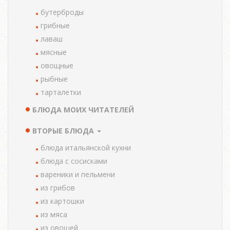
TAXONOMY
MENU
бутерброды
грибные
лаваш
мясные
овощные
рыбные
тарталетки
БЛЮДА МОИХ ЧИТАТЕЛЕЙ
ВТОРЫЕ БЛЮДА
блюда итальянской кухни
блюда с сосисками
вареники и пельмени
из грибов
из картошки
из мяса
из овощей