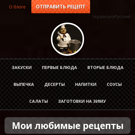
Перейти
ОТПРАВИТЬ РЕЦЕПТ
О блоге
Top
к
основному
Українська
Русский
menu
содержанию
Horizontal
ЗАКУСКИ
ПЕРВЫЕ БЛЮДА
ВТОРЫЕ БЛЮДА
Menu
ВЫПЕЧКА
ДЕСЕРТЫ
НАПИТКИ
СОУСЫ
rus
САЛАТЫ
ЗАГОТОВКИ НА ЗИМУ
Мои любимые рецепты