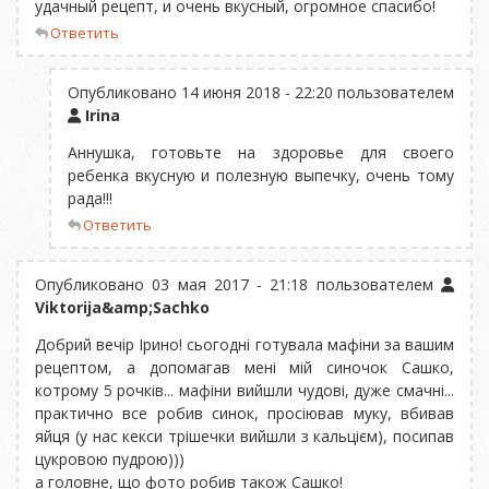
удачный рецепт, и очень вкусный, огромное спасибо!
Ответить
Опубликовано 14 июня 2018 - 22:20 пользователем
Irina
Аннушка, готовьте на здоровье для своего
ребенка вкусную и полезную выпечку, очень тому
рада!!!
Ответить
Опубликовано 03 мая 2017 - 21:18 пользователем
Viktorija&amp;Sachko
Добрий вечір Ірино! сьогодні готувала мафіни за вашим
рецептом, а допомагав мені мій синочок Сашко,
котрому 5 рочків... мафіни вийшли чудові, дуже смачні...
практично все робив синок, просіював муку, вбивав
яйця (у нас кекси трішечки вийшли з кальцієм), посипав
цукровою пудрою)))
а головне, що фото робив також Сашко!