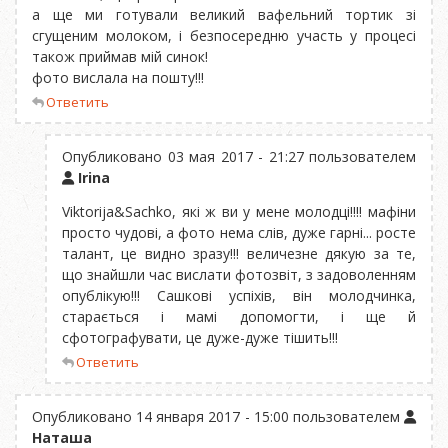
а ще ми готували великий вафельний тортик зі
сгущеним молоком, і безпосередню участь у процесі
також приймав мій синок!
фото вислала на пошту!!!
Ответить
Опубликовано 03 мая 2017 - 21:27 пользователем
Irina
Viktorija&Sachko, які ж ви у мене молодці!!!! мафіни
просто чудові, а фото нема слів, дуже гарні... росте
талант, це видно зразу!!! величезне дякую за те,
що знайшли час вислати фотозвіт, з задоволенням
опублікую!!! Сашкові успіхів, він молодчинка,
старається і мамі допомогти, і ще й
сфотографувати, це дуже-дуже тішить!!!
Ответить
Опубликовано 14 января 2017 - 15:00 пользователем
Наташа