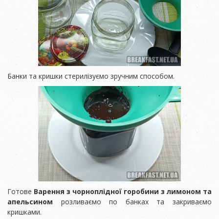
Банки та кришки стерилізуємо зручним способом.
Готове
Варення з чорноплідної горобини з лимоном та
апельсином
розливаємо по банках та закриваємо
кришками.