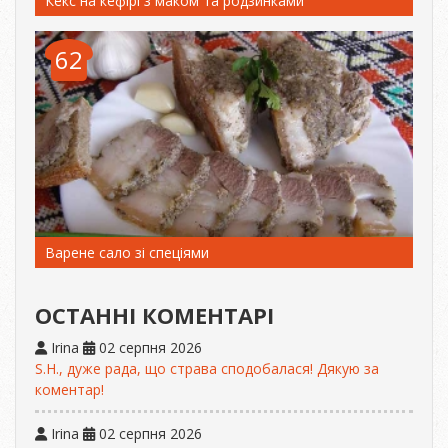
Кекс на кефірі з маком та родзинками
62
Варене сало зі спеціями
ОСТАННІ КОМЕНТАРІ
Irina
02 серпня 2026
S.H., дуже рада, що страва сподобалася! Дякую за
коментар!
Irina
02 серпня 2026