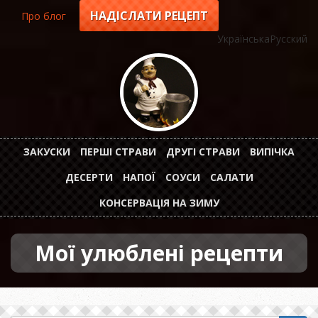
Перейти
НАДІСЛАТИ РЕЦЕПТ
Про блог
Top
до
основного
Українська
Русский
menu
вмісту
ЗАКУСКИ
ПЕРШІ СТРАВИ
ДРУГІ СТРАВИ
ВИПІЧКА
Горизонтальное
ДЕСЕРТИ
НАПОЇ
СОУСИ
САЛАТИ
меню
КОНСЕРВАЦІЯ НА ЗИМУ
Мої улюблені рецепти