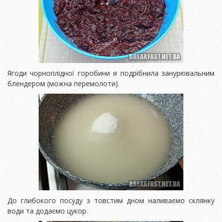
Ягоди чорноплідної горобини я подрібнила занурювальним
блендером (можна перемолоти).
До глибокого посуду з товстим дном наливаємо склянку
води та додаємо цукор.