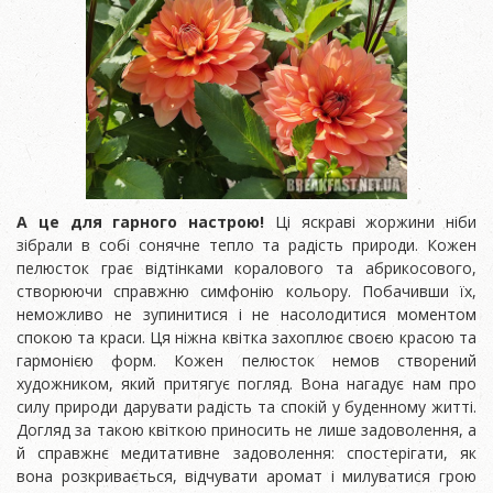
А це для гарного настрою!
Ці яскраві жоржини ніби
зібрали в собі сонячне тепло та радість природи. Кожен
пелюсток грає відтінками коралового та абрикосового,
створюючи справжню симфонію кольору. Побачивши їх,
неможливо не зупинитися і не насолодитися моментом
спокою та краси. Ця ніжна квітка захоплює своєю красою та
гармонією форм. Кожен пелюсток немов створений
художником, який притягує погляд. Вона нагадує нам про
силу природи дарувати радість та спокій у буденному житті.
Догляд за такою квіткою приносить не лише задоволення, а
й справжнє медитативне задоволення: спостерігати, як
вона розкривається, відчувати аромат і милуватися грою