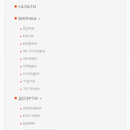
САЛАТИ
ВИПІЧКА
булки
кекси
мафіни
не солодка
печиво
пляцки
солодка
торти
тістечка
ДЕСЕРТИ
запіканки
коктейлі
креми