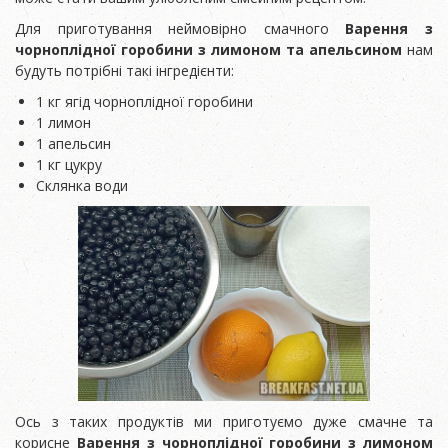
Для приготування неймовірно смачного
Варення з
чорноплідної горобини з лимоном та апельсином
нам
будуть потрібні такі інгредієнти:
1 кг ягід чорноплідної горобини
1 лимон
1 апельсин
1 кг цукру
Склянка води
Ось з таких продуктів ми приготуємо дуже смачне та
корисне
Варення з чорноплідної горобини з лимоном