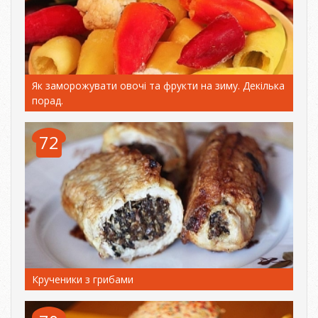
Як заморожувати овочі та фрукти на зиму. Декілька
порад.
72
Крученики з грибами