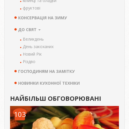
млинці та оладки
фруктові
КОНСЕРВАЦІЯ НА ЗИМУ
ДО СВЯТ
Великдень
День закоханих
Новий Рік
Різдво
ГОСПОДИНЯМ НА ЗАМІТКУ
НОВИНКИ КУХОННОЇ ТЕХНІКИ
НАЙБІЛЬШ ОБГОВОРЮВАНІ
103