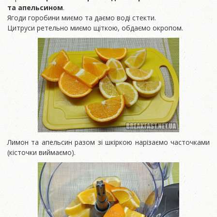
та апельсином
.
Ягоди горобини миємо та даємо воді стекти.
Цитруси ретельно миємо щіткою, обдаємо окропом.
Лимон та апельсин разом зі шкіркою нарізаємо часточками
(кісточки виймаємо).