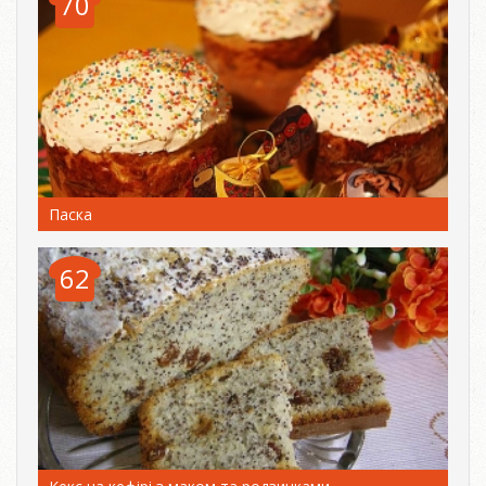
70
Паска
62