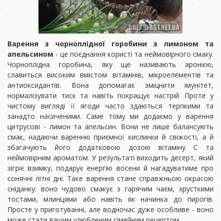
Варення з чорноплідної горобини з лимоном та
апельсином
- це поєднання користі та неймовірного смаку.
Чорноплідна горобина, яку ще називають аронією,
славиться високим вмістом вітамінів, мікроелементів та
антиоксидантів. Вона допомагає зміцнити імунітет,
нормалізувати тиск та навіть покращує настрій. Проте у
чистому вигляді її ягоди часто здаються терпкими та
занадто насиченими. Саме тому ми додаємо у варення
цитрусові - лимон та апельсин. Вони не лише балансують
смак, надаючи варенню приємної кислинки й свіжості, а й
збагачують його додатковою дозою вітаміну C та
неймовірним ароматом. У результаті виходить десерт, який
зігріє взимку, подарує енергію восени й нагадуватиме про
сонячні літні дні. Таке варення стане справжньою окрасою
сніданку: воно чудово смакує з гарячим чаєм, хрусткими
тостами, млинцями або навіть як начинка до пирогів.
Просте у приготуванні, але водночас дуже особливе - воно
може стати вашим улюбленим сімейним рецептом.