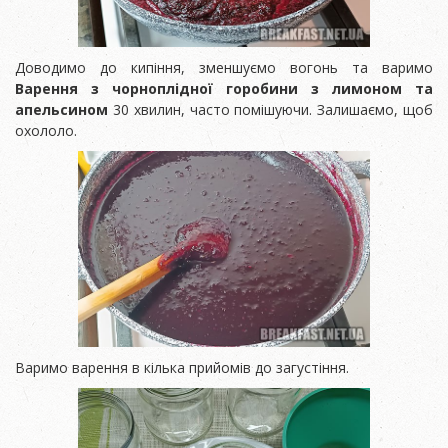
Доводимо до кипіння, зменшуємо вогонь та варимо
Варення з чорноплідної горобини з лимоном та
апельсином
30 хвилин, часто помішуючи. Залишаємо, щоб
охололо.
Варимо варення в кілька прийомів до загустіння.