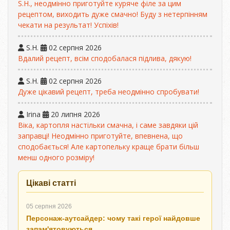
S.H., неодмінно приготуйте куряче філе за цим
рецептом, виходить дуже смачно! Буду з нетерпінням
чекати на результат! Успіхів!
S.H.
02 серпня 2026
Вдалий рецепт, всім сподобалася підлива, дякую!
S.H.
02 серпня 2026
Дуже цікавий рецепт, треба неодмінно спробувати!
Irina
20 липня 2026
Віка, картопля настільки смачна, і саме завдяки цій
заправці! Неодмінно приготуйте, впевнена, що
сподобається! Але картопельку краще брати більш
менш одного розміру!
Цікаві статті
05 серпня 2026
Персонаж-аутсайдер: чому такі герої найдовше
запам'ятовуються