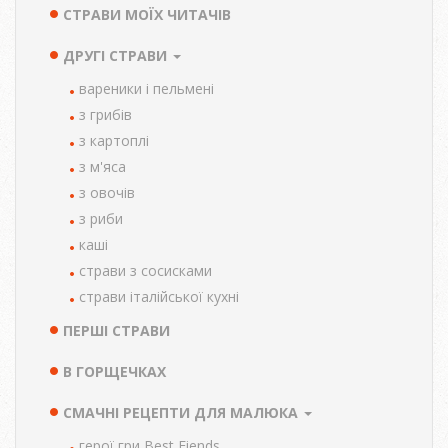
СТРАВИ МОЇХ ЧИТАЧІВ
ДРУГІ СТРАВИ
вареники і пельмені
з грибів
з картоплі
з м'яса
з овочів
з риби
каші
страви з сосисками
страви італійської кухні
ПЕРШІ СТРАВИ
В ГОРЩЕЧКАХ
СМАЧНІ РЕЦЕПТИ ДЛЯ МАЛЮКА
герої гри Best Fiends