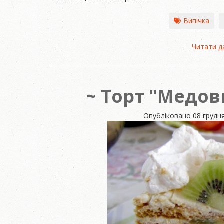
Випічка
Читати д
Торт "Медови
Опубліковано
08 грудня