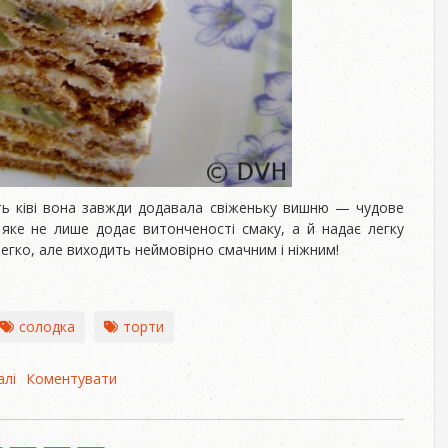
сть ківі вона завжди додавала свіженьку вишню — чудове
 яке не лише додає витонченості смаку, а й надає легку
легко, але виходить неймовірно смачним і ніжним!
солодка
торти
алі
про
Коментувати
Торт
"Медовий"
з