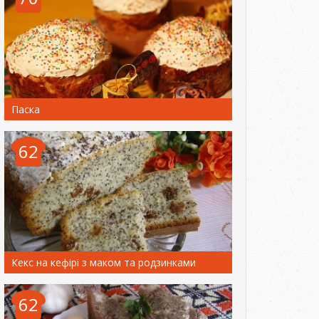
Паска
62
Кекс на кефірі з маком та родзинками
62