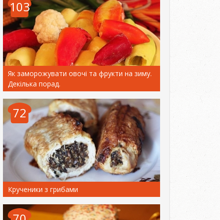
103
Як заморожувати овочі та фрукти на зиму.
Декілька порад.
72
Крученики з грибами
70