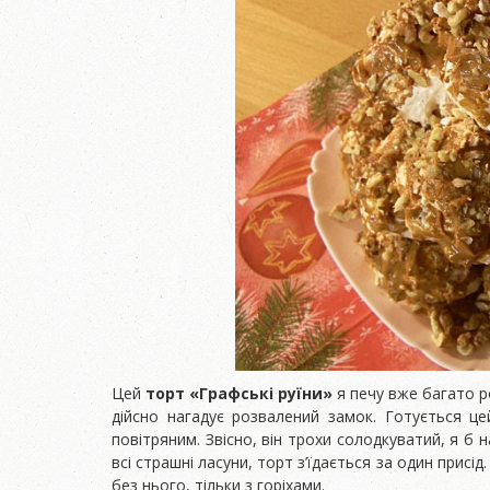
Цей
торт «Графські руїни»
я печу вже багато ро
дійсно нагадує розвалений замок. Готується ц
повітряним. Звісно, він трохи солодкуватий, я б 
всі страшні ласуни, торт з’їдається за один присі
без нього, тільки з горіхами.