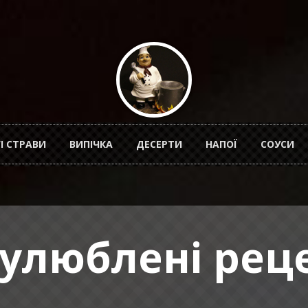
І СТРАВИ
ВИПІЧКА
ДЕСЕРТИ
НАПОЇ
СОУСИ
 улюблені рец