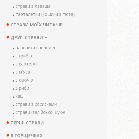
страви з лаваша
тарталетки (кошики з тіста)
СТРАВИ МОЇХ ЧИТАЧІВ
ДРУГІ СТРАВИ
вареники і пельмені
з грибів
з картоплі
з м'яса
з овочів
з риби
каші
страви з сосисками
страви італійської кухні
ПЕРШІ СТРАВИ
В ГОРЩЕЧКАХ