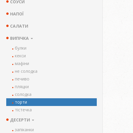
СОУСИ
НАПОЇ
САЛАТИ
ВИПІЧКА
булки
кекси
мафіни
не солодка
печиво
пляцки
солодка
торти
тістечка
ДЕСЕРТИ
запіканки