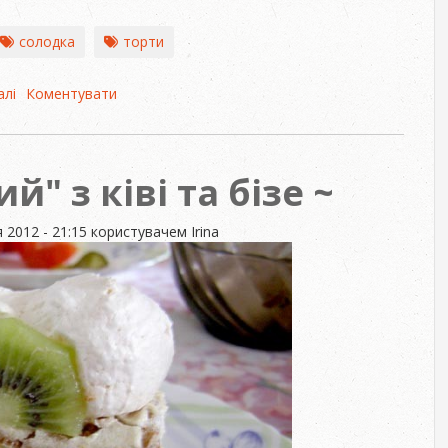
солодка
торти
алі
про
Коментувати
Торт
«Графські
руїни»
й" з ківі та бізе
 2012 - 21:15
користувачем
Irina